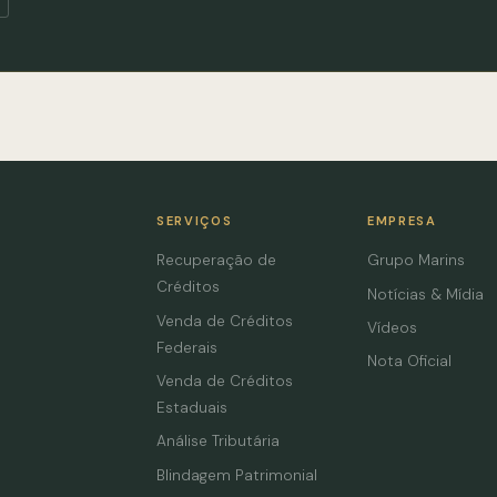
SERVIÇOS
EMPRESA
Recuperação de
Grupo Marins
Créditos
Notícias & Mídia
Venda de Créditos
Vídeos
Federais
Nota Oficial
Venda de Créditos
Estaduais
Análise Tributária
Blindagem Patrimonial