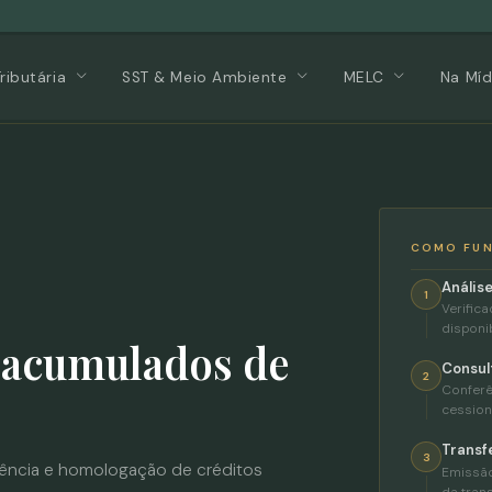
Tributária
SST & Meio Ambiente
MELC
Na Míd
COMO FU
Anális
1
Verific
disponi
s acumulados de
Consult
2
Conferê
cession
Transf
3
erência e homologação de créditos
Emissão
da trans