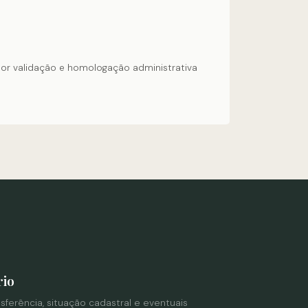
por validação e homologação administrativa
rio
nsferência, situação cadastral e eventuais