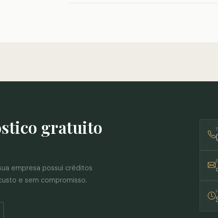
stico gratuito
 sua empresa possui créditos
 custo e sem compromisso.