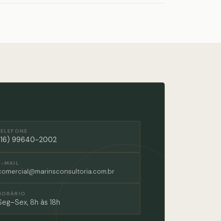
TELEFONE
(16) 99640-2002
E-MAIL
comercial@marinsconsultoria.com.br
HORÁRIO
Seg–Sex, 8h às 18h