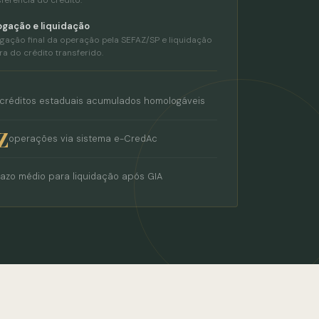
gação e liquidação
ação final da operação pela SEFAZ/SP e liquidação
ra do crédito transferido.
créditos estaduais acumulados homologáveis
Z
operações via sistema e-CredAc
azo médio para liquidação após GIA