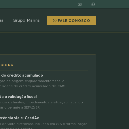
|
ia
Grupo Marins
FALE CONOSCO
NCIONA
e do crédito acumulado
ação da origem, enquadramento fiscal e
bilidade do crédito acumulado de ICMS.
a e validação fiscal
ncia de limites, impedimentos e situação fiscal do
ário perante a SEFAZ/SP.
erência via e-CredAc
 do visto eletrônico, inclusão em GIA e formalização
ferência do crédito.