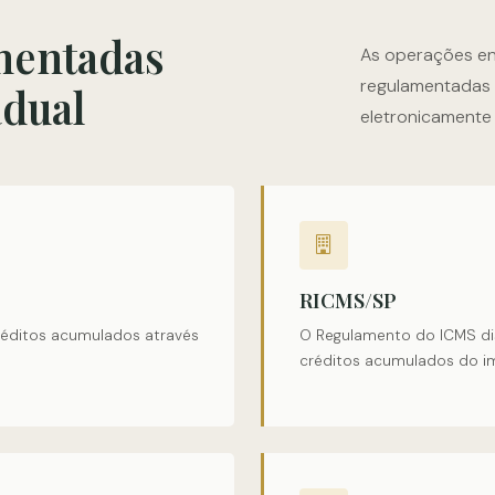
mentadas
As operações en
regulamentadas p
adual
eletronicamente
RICMS/SP
réditos acumulados através
O Regulamento do ICMS di
créditos acumulados do i