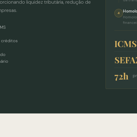
rcionando liquidez tributária, redução de
mpresas.
Homolo
4
Homolog
financei
CMS
ICMS
 créditos
ado
SEFA
ário
72h
pr