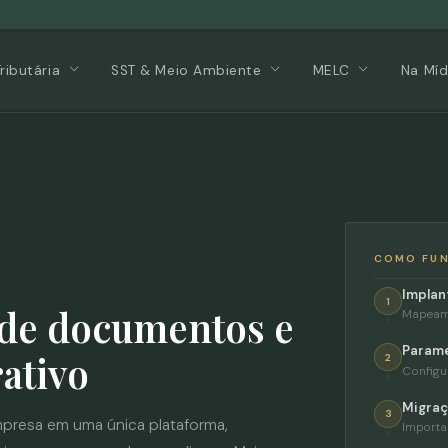
Tributária
SST & Meio Ambiente
MELC
Na Míd
COMO FU
Implan
1
 de documentos e
Mapeam
Parame
ativo
2
Configu
Migra
3
presa em uma única plataforma,
Importa