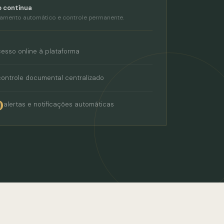
 contínua
amento automático e controle permanente.
esso online à plataforma
controle documental centralizado
O
alertas e notificações automáticas