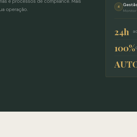
rias e processos de compliance. Mais
Gestão
4
sua operação.
Monitor
24h
ac
100%
AUT