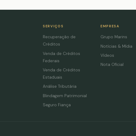
SERVIÇOS
EMPRESA
Recuperação de
Grupo Marins
Créditos
Notícias & Mídia
Venda de Créditos
Vídeos
Federais
Nota Oficial
Venda de Créditos
Estaduais
Análise Tributária
Blindagem Patrimonial
Seguro Fiança