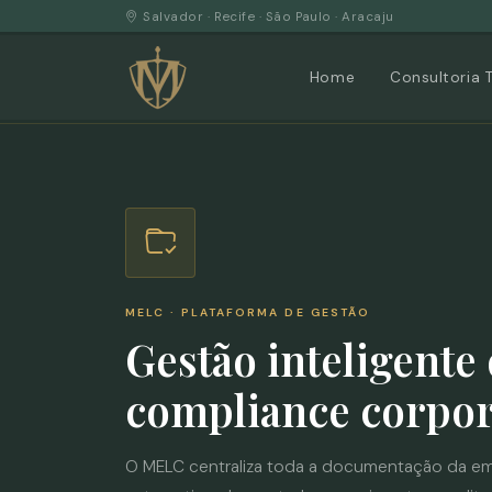
Salvador · Recife · São Paulo · Aracaju
Home
Consultoria 
MELC · PLATAFORMA DE GESTÃO
Gestão inteligente
compliance corpor
O MELC centraliza toda a documentação da em