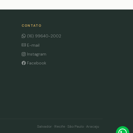
CONTATO
(16) 99640-2002
E-mail
Instagram
Facebook
Salvador · Recife · São Paulo · Aracaju