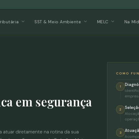
Tributária
SST & Meio Ambiente
MELC
Na Míd
COMO FU
Diagnó
1
Identif
ica em segurança
empres
Seleção
2
Alocaçã
operaçã
Atuaçã
a atuar diretamente na rotina da sua
3
Acompan