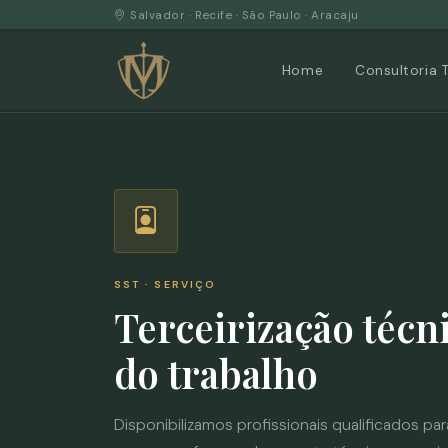
Salvador · Recife · São Paulo · Aracaju
Home
Consultoria 
SST · SERVIÇO
Terceirização técn
do trabalho
Disponibilizamos profissionais qualificados par