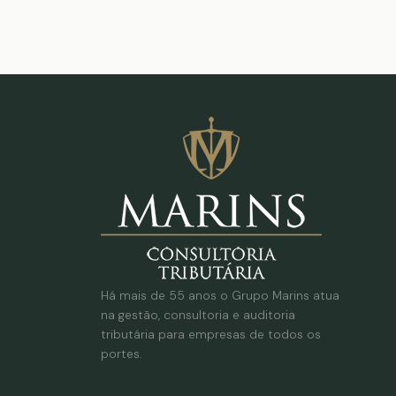
Há mais de 55 anos o Grupo Marins atua
na gestão, consultoria e auditoria
tributária para empresas de todos os
portes.