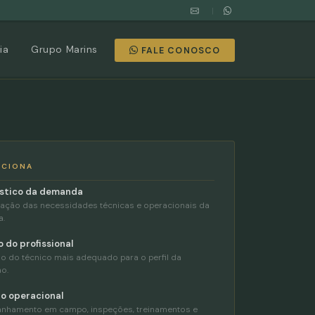
|
ia
Grupo Marins
FALE CONOSCO
NCIONA
stico da demanda
icação das necessidades técnicas e operacionais da
a.
 do profissional
o do técnico mais adequado para o perfil da
o.
o operacional
hamento em campo, inspeções, treinamentos e