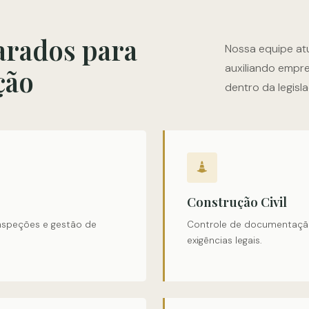
arados para
Nossa equipe at
auxiliando empr
ção
dentro da legisl
Construção Civil
nspeções e gestão de
Controle de documentação,
exigências legais.