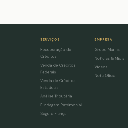
SERVIÇOS
EMPRESA
Recuperação de
Grupo Marins
Créditos
Notícias & Mídia
Venda de Créditos
Vídeos
Federais
Nota Oficial
Venda de Créditos
Estaduais
Análise Tributária
Blindagem Patrimonial
Seguro Fiança