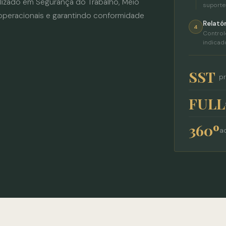
lizado em Segurança do Trabalho, Meio
suporte
operacionais e garantindo conformidade
Relató
4
Control
indicad
SST
pr
FULL
360º
a