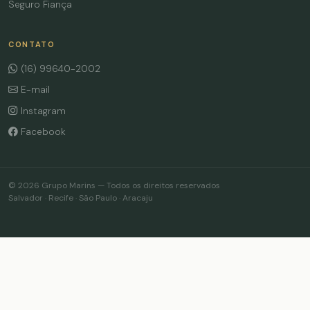
Seguro Fiança
CONTATO
(16) 99640-2002
E-mail
Instagram
Facebook
© 2026 Grupo Marins — Todos os direitos reservados
Salvador · Recife · São Paulo · Aracaju