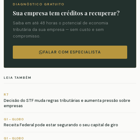
DIAGNÓSTICO GRATUITO
Sua empresa tem créditos a recuperar?
Saiba em até 48 horas o potencial de economia
tributária da sua empresa — sem custo e sem
compromisso.
FALAR COM ESPECIALISTA
LEIA TAMBÉM
R7
Decisão do STF muda regras tributárias e aumenta pressão sobre
empresas
G1 - GLOBO
Receita Federal pode estar segurando o seu capital de giro
G1 - GLOBO