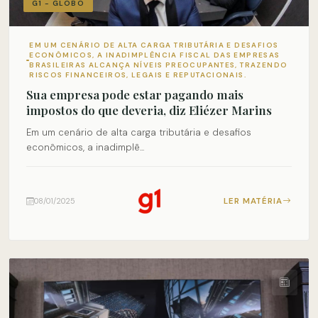
G1 - GLOBO
EM UM CENÁRIO DE ALTA CARGA TRIBUTÁRIA E DESAFIOS
ECONÔMICOS, A INADIMPLÊNCIA FISCAL DAS EMPRESAS
BRASILEIRAS ALCANÇA NÍVEIS PREOCUPANTES, TRAZENDO
RISCOS FINANCEIROS, LEGAIS E REPUTACIONAIS.
Sua empresa pode estar pagando mais
impostos do que deveria, diz Eliézer Marins
Em um cenário de alta carga tributária e desafios
econômicos, a inadimplê...
LER MATÉRIA
08/01/2025