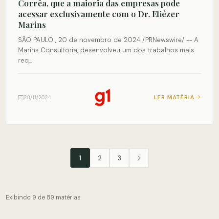
Corrêa, que a maioria das empresas pode
acessar exclusivamente com o Dr. Eliézer
Marins
SÃO PAULO , 20 de novembro de 2024 /PRNewswire/ -- A
Marins Consultoria, desenvolveu um dos trabalhos mais
req...
LER MATÉRIA
28/11/2024
1
2
3
Exibindo 9 de 89 matérias