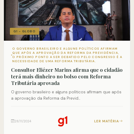
G1 - GLOBO
O GOVERNO BRASILEIRO E ALGUNS POLÍTICOS AFIRMAM
QUE APÓS A APROVAÇÃO DA REFORMA DA PREVIDÊNCIA,
O PRÓXIMO PONTO A SER DEBATIDO PELO CONGRESSO É A
NECESSIDADE DE UMA REFORMA TRIBUTÁRIA.
Consultor Eliézer Marins afirma que o cidadão
terá mais dinheiro no bolso com Reforma
Tributária aprovada
O governo brasileiro e alguns políticos afirmam que após
a aprovação da Reforma da Previd...
LER MATÉRIA
28/11/2024