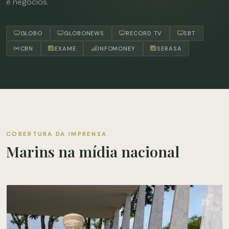
e negócios.
GLOBO
GLOBONEWS
RECORD TV
SBT
CBN
EXAME
INFOMONEY
SERASA
COBERTURA DA IMPRENSA
Marins na mídia nacional